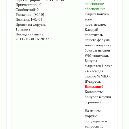
пенсионное
Приглашений:
0
обеспечение
Сообщений:
2
выдает бонусы
Уважение:
[+0/-0]
всем
Позитив:
[+0/-0]
Провел на форуме:
посетителям.
15 минут
Каждый
Последний визит:
посетитель
2011-01-30 16:28:37
нашего форума
может получить
бонусы на свои
WM-кошельки.
Бонусы
выдаются 1 раз в
24 часа для
одного WMID и
IP-адреса.
Внимание!
Количество
бонусов в сутки
ограничено.
На нашем
форуме
обсуждаются
вопросы по