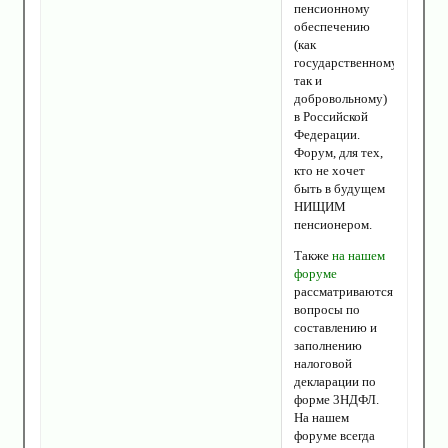
пенсионному
обеспечению
(как
государственному,
так и
добровольному)
в Российской
Федерации.
Форум, для тех,
кто не хочет
быть в будущем
НИЩИМ
пенсионером.
Также
на нашем
форуме
рассматриваются
вопросы по
составлению и
заполнению
налоговой
декларации по
форме 3НДФЛ.
На нашем
форуме всегда