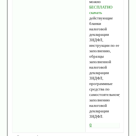
можно
БЕСПЛАТНО
скачать
действующие
бланки
налоговой
декларации
3НДФЛ,
инструкции по ее
заполнению,
образцы
заполненной
налоговой
декларации
3НДФЛ,
программные
средства по
самостоятельному
заполнению
налоговой
декларации
3НДФЛ.
0