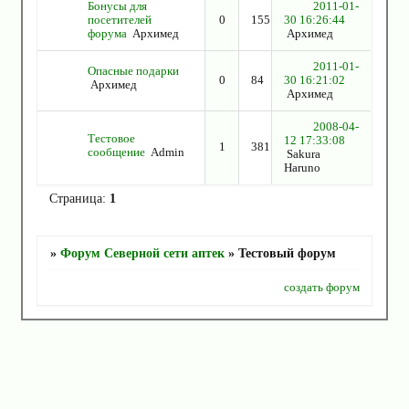
Бонусы для
2011-01-
посетителей
0
155
30 16:26:44
форума
Архимед
Архимед
2011-01-
Опасные подарки
0
84
30 16:21:02
Архимед
Архимед
2008-04-
Тестовое
12 17:33:08
1
381
сообщение
Admin
Sakura
Haruno
Страница:
1
»
Форум Северной сети аптек
»
Тестовый форум
создать форум