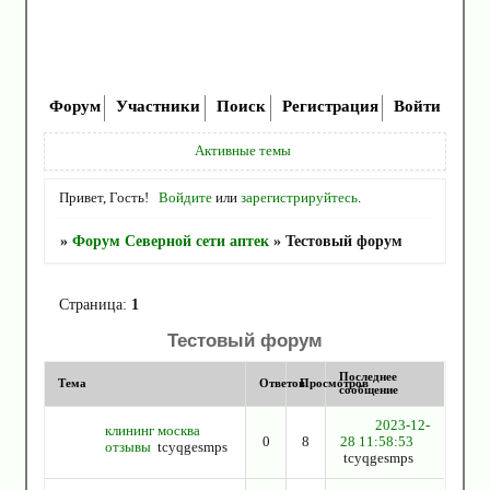
Форум
Участники
Поиск
Регистрация
Войти
Активные темы
Привет, Гость!
Войдите
или
зарегистрируйтесь
.
»
Форум Северной сети аптек
»
Тестовый форум
Страница:
1
Тестовый форум
Последнее
Тема
Ответов
Просмотров
сообщение
2023-12-
клининг москва
0
8
28 11:58:53
отзывы
tcyqgesmps
tcyqgesmps